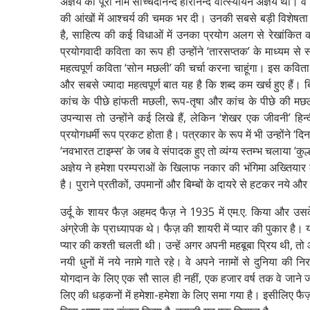
अज्ञेय का पूरा नाम सच्चिदानन्द हीरानन्द वात्स्यायन अज्ञेय था। व
की आंखों में आश्चर्य की चमक भर दी। उनकी सबसे बड़ी विशेषता यह थ
है, साहित्य की कई विधाओं में उनका प्रयोग अलग से रेखांकित 
प्रयोगवादी कविता का रूप ही उन्होंने ‘तारसप्तक’ के माध्यम से 
महत्वपूर्ण कविता ‘सोन मछली’ की चर्चा करना चाहूंगा। इस कविता की
और सबसे ज्यादा महत्वपूर्ण बात यह है कि शब्द कम खर्च हुए हैं। 
कांच के पीछे हांफती मछली, रूप-तृषा और कांच के पीछे की मछली क
उपन्यास तो उन्होंने कई लिखे हैं, लेकिन ‘शेखर एक जीवनी’ 
प्रयोगधर्मी रूप प्रकट होता है। पत्रकार के रूप में भी उन्होंने ‘
‘नवभारत टाइम्स’ के जब वे संपादक हुए तो व्यंग्य स्तम्भ चलाया ‘कुल्
अज्ञेय ने हमेशा परम्पराओं के खिलाफ नकार की भंगिमा अख्तियार
है। पुराने प्रतीकों, उपमानों और बिम्बों के दायरे से हटकर नये और ट
उर्दू के शायर फैज़ अहमद फैज़ ने 1935 में एम.ए. किया और उसके ब
अंग्रेजी के प्राध्यापक थे। फैज़ की शायरी में प्यार की पुकार है।
प्यार की कश्ती चलती थी। उन्हें अगर अपनी महबूबा प्रिय थी, तो आम 
नयी धुनों में नये नग़मे गाते रहे। वे अपने नग़मों से दुनिया की 
योगदान के लिए एक सौ साल ही नहीं, एक हजार वर्ष तक वे जाने जाएंग
लिए की धड़कनों में हमेशा-हमेशा के लिए समा गया है। इसीलिए फैज़ अहम