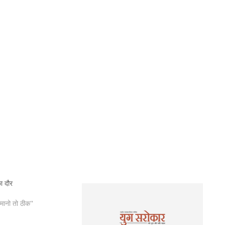
ा दौर
मानो तो ठीक"