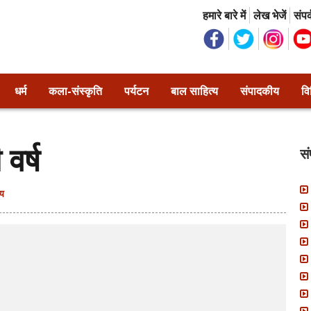
हमारे बारे में
लेख भेजें
संपर
धर्म
कला-संस्कृति
पर्यटन
बाल साहित्य
संपादकीय
वि
वर्ष
स
ीय