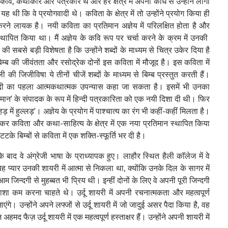
े कवि, कथाकार और पत्रकार थे और हर क्षेत्र में अपनी कौंध से उन्होंने लोगों
ी कि वे प्रयोगवादी थे। कविता के क्षेत्र में तो उन्होंने प्रयोग किया ही
करने लायक है। नयी कविता का प्रतिमान अज्ञेय में परिलक्षित होता है और
स्थापित किया था। मैं अज्ञेय के कवि रूप पर चर्चा करने के क्रम में उनकी
 सबसे बड़ी विशेषता है कि उन्होंने शब्दों के माध्यम से चित्र उकेर दिया है
बिम्ब की जीवंतता और रसोद्रेक दोनों इस कविता में मौजूद है। इस कविता में
ी जिजीविषा ये तीनों चीजें शब्दों के माध्यम से बिम्ब प्रस्तुत करती हैं।
हिन्दी का पहला आत्मकथात्मक उपन्यास कहा जा सकता है। इसमें भी उनका
दिनमान’ के संपादक के रूप में हिन्दी पत्रकारिता को एक नयी दिशा दी थी। फिर
हड़ में हुल्लड़’। अज्ञेय के प्रयोग में पाश्चात्य का रंग भी कहीं-कहीं मिलता है।
 कर कविता और कथा-साहित्य के क्षेत्र में एक नया प्रतिमान स्थापित किया
टके बिम्बों से कविता में एक शक्ति-स्फूर्ति भर दी है।
ाद वे अंग्रेजी भाषा के प्राध्यापक हुए। लाहौर स्थित हैली काॅलेज में वे
 यह प्यार उनकी शायरी में आत्मा से निकला था, क्योंकि उनके दिल के सागर में
जिन्दगी से मुहब्बत भी प्रिय थी। इन्हीं दोनों के लिए वे अपनी पूरी जिन्दगी
निराशा कम करना चाहते थे। उर्दू शायरी में अपनी रचनात्मकता और महत्वपूर्ण
े। उन्होंने अपने लफ्जों से उर्दू शायरी में जो जादुई असर पैदा किया है, वह
द फैज़ उर्दू शायरी में एक महत्वपूर्ण हस्ताक्षर हैं। उन्होंने अपनी शायरी में