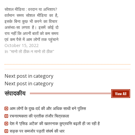
सोशल मीडिया : वरदान या अभिशाप?
वर्तमान समय सोशल मीडिया का है,
इसके बिना कुछ भी करने का विचार
असंभव-सा लगता है। इसमें कोई दो
राय नहीं कि अपनी बातों को कम समय
एवं कम पैसे में आम लोगों तक पहुंचाने
का सोशल मीडिया बहुत ही सशक्त
October 15, 2022
माध्यम है। प्रिंट एवं इलेक्ट्रानिक
In "मानो तो ठीक-न मानो तो ठीक"
मीडिया के माध्यम से…
Next post in category
Next post in category
संपादकीय
View All
आम लोगों के दुख-दर्द की और अधिक साथी बने पुलिस
रचनात्मकता की प्रतीक तंजौर चित्रकला
देश में ‘एसिड अटैक’ की खतरनाक कुप्रवत्ति बढ़ती ही जा रही है
सड़क पर कमजोर पड़ती संघर्ष की धार