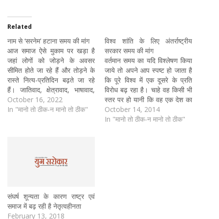
Related
नाम से ‘सरनेम’ हटाना समय की मांग
विश्व शांति के लिए अंतर्राष्ट्रीय
आज समाज ऐसे मुकाम पर खड़ा है
सरकार समय की मांग
जहां लोगों को जोड़ने के अवसर
वर्तमान समय का यदि विश्लेषण किया
सीमित होते जा रहे हैं और तोड़ने के
जाये तो अपने आप स्पष्ट हो जाता है
रास्ते नित्य-प्रतिदिन बढ़ते जा रहे
कि पूरे विश्व में एक दूसरे के प्रति
हैं। जातिवाद, क्षेत्रावाद, भाषावाद,
विरोध बढ़ रहा है। चाहे वह किसी भी
संप्रदायवाद एवं अन्य वाद लोगों पर
October 16, 2022
स्तर पर हो यानी कि वह एक देश का
हावी होते जा रहे हैं। इन्हीं आधार पर
In "मानो तो ठीक-न मानो तो ठीक"
दूसरे देश के प्रति भी हो सकता है तो
October 14, 2014
हिंसा की घटनाओं को लगातार
एक व्यक्ति…
In "मानो तो ठीक-न मानो तो ठीक"
अंजाम…
संघर्ष शून्यता के कारण राष्ट्र एवं
समाज में बढ़ रही है नेतृत्वहीनता
February 13, 2018