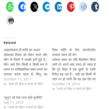
Related
आक्रामकता ही शांति का आधार
विश्व शांति के लिए अंतर्राष्ट्रीय
डोकलाम विवाद को लेकर भारत और
सरकार समय की मांग
चीन के रिश्तों में तल्खी बनी हुई है।
वर्तमान समय का यदि विश्लेषण किया
चीन आये दिन किसी न किसी रूप में
जाये तो अपने आप स्पष्ट हो जाता है
भारत पर मनोवैज्ञानिक दबाव बनाने का
कि पूरे विश्व में एक दूसरे के प्रति
प्रयास करता रहता है, किंतु यह
विरोध बढ़ रहा है। चाहे वह किसी भी
अलग बात है कि भारत पर उसका
October 17, 2017
स्तर पर हो यानी कि वह एक देश का
असर नहीं के बराबर पड़ रहा है। रक्षा
In "मानो तो ठीक-न मानो तो ठीक"
दूसरे देश के प्रति भी हो सकता है तो
October 14, 2014
मंत्राी…
एक व्यक्ति…
In "मानो तो ठीक-न मानो तो ठीक"
‘जुनून’ को रोक पाना बड़ी चुनौती?
July 17, 2019
In "मानो तो ठीक-न मानो तो ठीक"